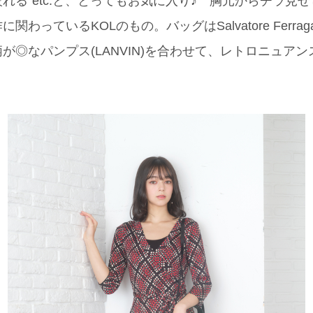
れる”etc.と、とってもお気に入り♪ 胸元からチラ見
わっているKOLのもの。バッグはSalvatore Ferr
が◎なパンプス(LANVIN)を合わせて、レトロニュア