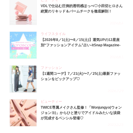
ビューティー
VDLで仕込む圧倒的透明感ほっぺ♡小田切ヒロさん
絶賛のリキッド＆バームチークを徹底解剖！
2026.8.4
ライフスタイル
【2026年8／1(土)〜8／15(土)】運気UPの12星座
別“ファッションアイテム”占い-itSnap Magazine-
2026.8.1
ファッション
【1週間コーデ】7／21(火)〜7／25(土)最新ファッ
ションをピックアップ♡
2026.7.29
ビューティー
TWICE専属メイクさん監修！「Wonjungyo(ウォン
ジョンヨ)」からひと塗りでアイドルみたいな涙袋
が完成するペンシル登場♡
2023.3.23