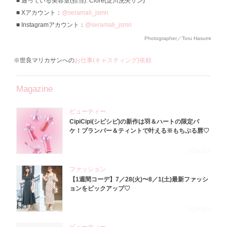
通っている美容室(担当): Clore(淀川洸矢サン)
Xアカウント：
@seramali_jsmn
Instagramアカウント：
@seramali_jsmn
Photographer／Toru Hasumi
※世良マリカサンへの
お仕事(キャスティング)依頼
Magazine
ビューティー
CipiCipi(シピシピ)の新作は羽＆ハートの限定パ
ケ！プランパー＆ティントで叶える※もちぷる唇♡
2026.8.6
ファッション
【1週間コーデ】7／28(火)〜8／1(土)最新ファッシ
ョンをピックアップ♡
2026.8.5