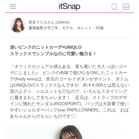
世良マリカさん (160cm)
慶應義塾大学三年、モデル、タレント・20歳
淡いピンクのニットカーデ×UNIQLO
スラックスでシンプルなのに可愛い魅力を！
「オフィスカジュアル感もある、落ち着いた大人っぽいコー
デにしました♪ ピンクの色味で遊び心をONしたニットカー
デ(fredy emu)は、首元のゴールドボタンがポイント。ボトム
はUNIQLOのスラックスなんですが、約￥4,000とは思えない
質のよさ☆ シルエットも◎なので、いろんなスタイリング
に履きまわしできちゃいます！ 足元は、ストラップのデザ
インに惚れたサンダル(ROCKPORT)。バッグは大容量で使い
やすいショルダーバッグ(ear PAPILLONNER)。これは、おば
あちゃんからのもらいものです♡」