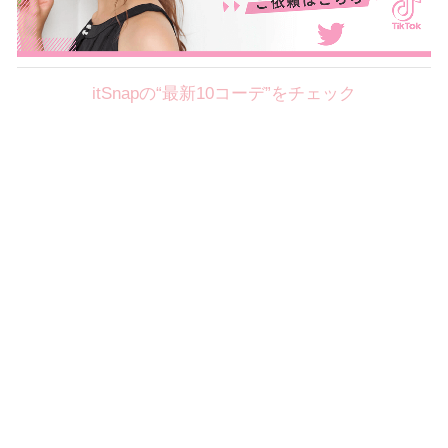
itSnapの“最新10コーデ”をチェック
Theme
8.7
【2026年8月(2／12)】
好印象を約束するミッドサマーの
Fri
旬スタイルに視線集中！ ＠東京
岩永莉子サン (149cm)
青山学院大学二年・20歳