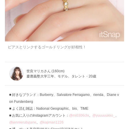
ピアスとリンクするゴールドリングが好相性！
世良マリカさん (160cm)
慶應義塾大学三年、モデル、タレント・20歳
好きなブランド：Burberry、Salvatore Ferragamo、rienda、Diane v
on Furstenberg
よく読む雑誌：National Geographic、bis、TIME
お気に入りのInstagramアカウント：
@mi0306chi
、
@yuuuuukko_
、
@jennierubyjane
、
@kajimari1226